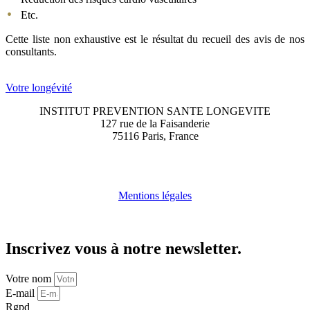
Etc.
Cette liste non exhaustive est le résultat du recueil des avis de nos
consultants.
Votre longévité
INSTITUT PREVENTION SANTE LONGEVITE
127 rue de la Faisanderie
75116 Paris, France
contact@institut-prevention-sante-longevite.fr
Tel : + 33 1 44 96 00 00
Mentions légales
Copyright © 2022 Institut Prévention Santé Longévité (IPSL)
Inscrivez vous à notre newsletter.
Votre nom
E-mail
Rgpd