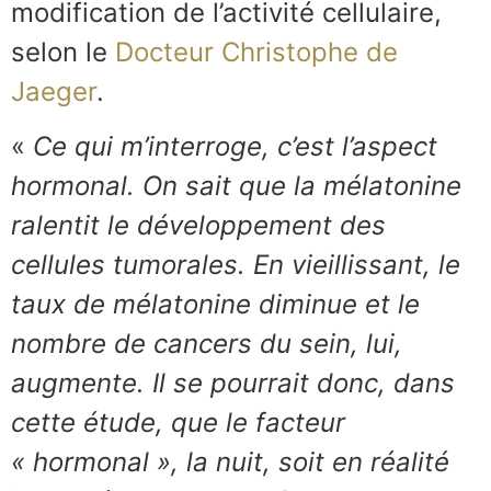
modification de l’activité cellulaire,
selon le
Docteur
C
h
r
i
s
t
o
p
h
e
de
Jaeger
.
«
Ce qui m’interroge, c’est l’aspect
hormonal. On sait que la mélatonine
ralentit le développement des
cellules tumorales. En vieillissant, le
taux de mélatonine diminue et le
nombre de cancers du sein, lui,
augmente. Il se pourrait donc, dans
cette étude, que le facteur
« hormonal », la nuit, soit en réalité